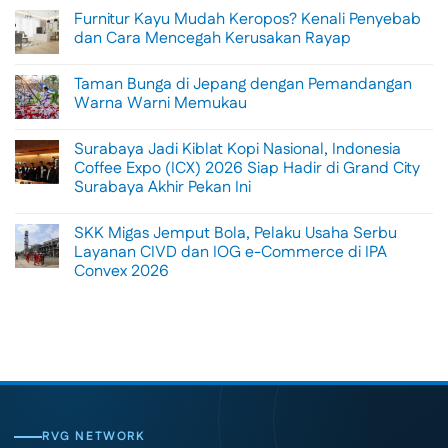
Comments
Furnitur Kayu Mudah Keropos? Kenali Penyebab
on
Menikmati
dan Cara Mencegah Kerusakan Rayap
Sisi
Petualangan
No
Bali
Comments
Taman Bunga di Jepang dengan Pemandangan
Lewat
on
Rafting
Furnitur
Warna Warni Memukau
di
Kayu
Tengah
Mudah
No
Alam
Keropos?
Comments
Surabaya Jadi Kiblat Kopi Nasional, Indonesia
Ubud
Kenali
on
Penyebab
Taman
Coffee Expo (ICX) 2026 Siap Hadir di Grand City
dan
Bunga
Surabaya Akhir Pekan Ini
Cara
di
Mencegah
Jepang
No
Kerusakan
dengan
Comments
Rayap
Pemandangan
SKK Migas Jemput Bola, Pelaku Usaha Serbu
on
Warna
Surabaya
Layanan CIVD dan IOG e-Commerce di IPA
Warni
Jadi
Memukau
Convex 2026
Kiblat
Kopi
No
Nasional,
Comments
Indonesia
on
Coffee
SKK
Expo
Migas
(ICX)
Jemput
2026
Bola,
Siap
Pelaku
Hadir
Usaha
di
Serbu
Grand
Layanan
City
CIVD
RVG NETWORK
Surabaya
dan