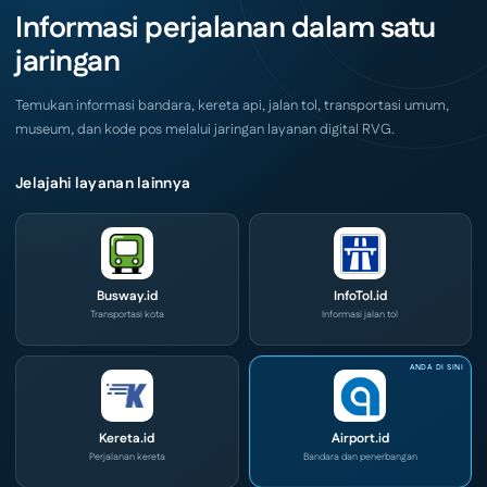
Akhir
IOG
Informasi perjalanan dalam satu
Pekan
e-
Ini
Commerce
jaringan
di
IPA
Convex
2026
Temukan informasi bandara, kereta api, jalan tol, transportasi umum,
museum, dan kode pos melalui jaringan layanan digital RVG.
Jelajahi layanan lainnya
Busway.id
InfoTol.id
Transportasi kota
Informasi jalan tol
Kereta.id
Airport.id
Perjalanan kereta
Bandara dan penerbangan