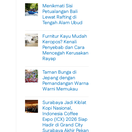
Menikmati Sisi
Petualangan Bali
Lewat Rafting di
Tengah Alam Ubud
No
Comments
Furnitur Kayu Mudah
on
Menikmati
Keropos? Kenali
Sisi
Penyebab dan Cara
Petualangan
Bali
Mencegah Kerusakan
Lewat
Rayap
Rafting
di
No
Tengah
Comments
Alam
Taman Bunga di
on
Ubud
Furnitur
Jepang dengan
Kayu
Pemandangan Warna
Mudah
Keropos?
Warni Memukau
Kenali
Penyebab
No
dan
Comments
Surabaya Jadi Kiblat
on
Cara
Taman
Mencegah
Kopi Nasional,
Bunga
Kerusakan
Indonesia Coffee
di
Rayap
Jepang
Expo (ICX) 2026 Siap
dengan
Hadir di Grand City
Pemandangan
Warna
Surabaya Akhir Pekan