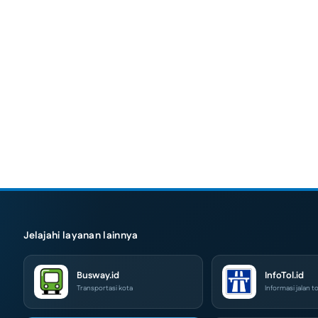
Jelajahi layanan lainnya
Busway.id
InfoTol.id
Transportasi kota
Informasi jalan to