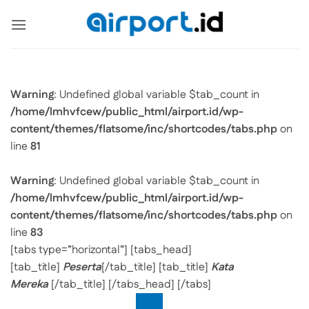
Skip
to
content
Warning
: Undefined global variable $tab_count in
/home/lmhvfcew/public_html/airport.id/wp-
content/themes/flatsome/inc/shortcodes/tabs.php
on
line
81
Warning
: Undefined global variable $tab_count in
/home/lmhvfcew/public_html/airport.id/wp-
content/themes/flatsome/inc/shortcodes/tabs.php
on
line
83
[tabs type=”horizontal”] [tabs_head]
[tab_title]
Peserta
[/tab_title] [tab_title]
Kata
Mereka
[/tab_title] [/tabs_head] [/tabs]