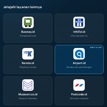
Jelajahi layanan lainnya
Busway.id
InfoTol.id
Transportasi kota
Informasi jalan tol
Kereta.id
Airport.id
Perjalanan kereta
Bandara dan penerbangan
Museum.co.id
Postcode.id
Museum Indonesia
Pencarian kode pos