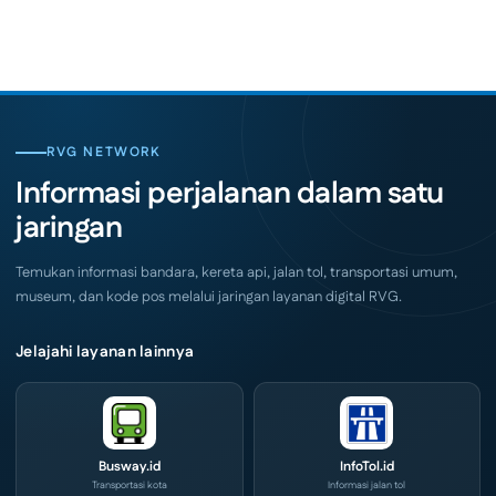
Comments
Indonesia
on
Coffee
SKK
Expo
Migas
(ICX)
Jemput
2026
Bola,
Siap
Pelaku
Hadir
Usaha
di
Serbu
Grand
Layanan
City
CIVD
RVG NETWORK
Surabaya
dan
Akhir
IOG
Informasi perjalanan dalam satu
Pekan
e-
Ini
Commerce
jaringan
di
IPA
Convex
2026
Temukan informasi bandara, kereta api, jalan tol, transportasi umum,
museum, dan kode pos melalui jaringan layanan digital RVG.
Jelajahi layanan lainnya
Busway.id
InfoTol.id
Transportasi kota
Informasi jalan tol