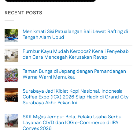
RECENT POSTS
Menikmati Sisi Petualangan Bali Lewat Rafting di
Tengah Alam Ubud
No
Comments
Furnitur Kayu Mudah Keropos? Kenali Penyebab
on
Menikmati
dan Cara Mencegah Kerusakan Rayap
Sisi
Petualangan
No
Bali
Comments
Taman Bunga di Jepang dengan Pemandangan
Lewat
on
Rafting
Furnitur
Warna Warni Memukau
di
Kayu
Tengah
Mudah
No
Alam
Keropos?
Comments
Surabaya Jadi Kiblat Kopi Nasional, Indonesia
Ubud
Kenali
on
Penyebab
Taman
Coffee Expo (ICX) 2026 Siap Hadir di Grand City
dan
Bunga
Surabaya Akhir Pekan Ini
Cara
di
Mencegah
Jepang
No
Kerusakan
dengan
Comments
Rayap
Pemandangan
SKK Migas Jemput Bola, Pelaku Usaha Serbu
on
Warna
Surabaya
Layanan CIVD dan IOG e-Commerce di IPA
Warni
Jadi
Memukau
Convex 2026
Kiblat
Kopi
No
Nasional,