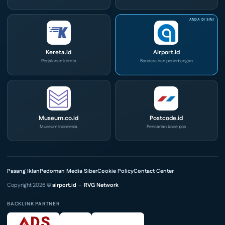
Kereta.id
Airport.id
Perjalanan kereta
Bandara dan penerbangan
Museum.co.id
Postcode.id
Museum Indonesia
Pencarian kode pos
Pasang Iklan
Pedoman Media Siber
Cookie Policy
Contact Center
Copyright 2026 ©
airport.id
–
RVG Network
BACKLINK PARTNER