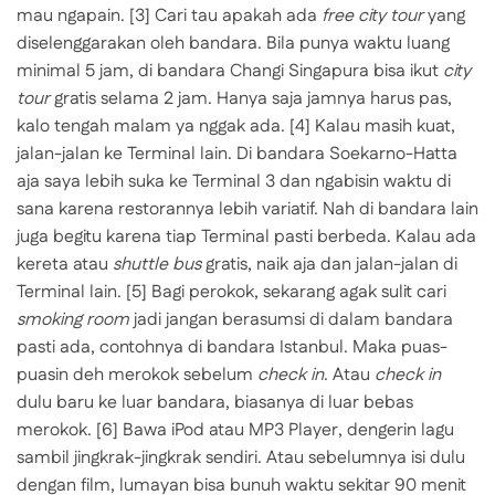
mau ngapain.
[3] Cari tau apakah ada
free city tour
yang
diselenggarakan oleh bandara. Bila punya waktu luang
minimal 5 jam, di bandara Changi Singapura bisa ikut
city
tour
gratis selama 2 jam. Hanya saja jamnya harus pas,
kalo tengah malam ya nggak ada.
[4] Kalau masih kuat,
jalan-jalan ke Terminal lain. Di bandara Soekarno-Hatta
aja saya lebih suka ke Terminal 3 dan ngabisin waktu di
sana karena restorannya lebih variatif. Nah di bandara lain
juga begitu karena tiap Terminal pasti berbeda. Kalau ada
kereta atau
shuttle bus
gratis, naik aja dan jalan-jalan di
Terminal lain.
[5] Bagi perokok, sekarang agak sulit cari
smoking room
jadi jangan berasumsi di dalam bandara
pasti ada, contohnya di bandara Istanbul. Maka puas-
puasin deh merokok sebelum
check in
. Atau
check in
dulu baru ke luar bandara, biasanya di luar bebas
merokok.
[6] Bawa iPod atau MP3 Player, dengerin lagu
sambil jingkrak-jingkrak sendiri. Atau sebelumnya isi dulu
dengan film, lumayan bisa bunuh waktu sekitar 90 menit