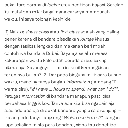
buka, taro barang di
locker
atau penitipan bagasi. Setelah
itu mulai deh mikir bagaimana caranya membunuh
waktu. Ini saya tolongin kasih ide:
[1] Naik
business class
atau
first class
adalah yang paling
bener karena di bandara disediakan
lounge
khusus
dengan fasilitas lengkap dan makanan berlimpah,
contohnya bandara Dubai. Saya aja selalu merasa
kekurangan waktu kalo udah berada di situ saking
nikmatnya Sayangnya pilihan ini kecil kemungkinan
terjadinya bukan?
[2] Daripada bingung mikir cara bunuh
waktu, mending tanya bagian
Information
(lambang “i”
warna biru), “
If I have … hours to spend, what can I do
?”.
Petugas
Information
di bandara manapun pasti bisa
berbahasa Inggris kok. Tanya ada kita bisa ngapain aja,
atau ada apa aja di dekat bandara yang bisa dikunjungi –
kalau perlu tanya langsung “
Which one is free
?”. Jangan
lupa sekalian minta peta bandara, siapa tau dapet ide