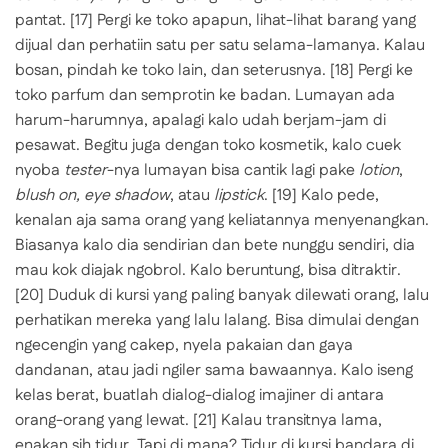
pantat.
[17] Pergi ke toko apapun, lihat-lihat barang yang
dijual dan perhatiin satu per satu selama-lamanya. Kalau
bosan, pindah ke toko lain, dan seterusnya.
[18] Pergi ke
toko parfum dan semprotin ke badan. Lumayan ada
harum-harumnya, apalagi kalo udah berjam-jam di
pesawat. Begitu juga dengan toko kosmetik, kalo cuek
nyoba
tester
-nya lumayan bisa cantik lagi pake
lotion
,
blush on, eye shadow
, atau
lipstick
.
[19] Kalo pede,
kenalan aja sama orang yang keliatannya menyenangkan.
Biasanya kalo dia sendirian dan bete nunggu sendiri, dia
mau kok diajak ngobrol. Kalo beruntung, bisa ditraktir.
[20] Duduk di kursi yang paling banyak dilewati orang, lalu
perhatikan mereka yang lalu lalang. Bisa dimulai dengan
ngecengin yang cakep, nyela pakaian dan gaya
dandanan, atau jadi ngiler sama bawaannya. Kalo iseng
kelas berat, buatlah dialog-dialog imajiner di antara
orang-orang yang lewat.
[21] Kalau transitnya lama,
enakan sih tidur. Tapi di mana? Tidur di kursi bandara di