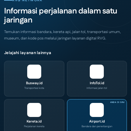
RVG NETWORK
Surabaya
dan
Akhir
IOG
Informasi perjalanan dalam satu
Pekan
e-
Ini
Commerce
jaringan
di
IPA
Convex
2026
Temukan informasi bandara, kereta api, jalan tol, transportasi umum,
museum, dan kode pos melalui jaringan layanan digital RVG.
Jelajahi layanan lainnya
Busway.id
InfoTol.id
Transportasi kota
Informasi jalan tol
Kereta.id
Airport.id
Perjalanan kereta
Bandara dan penerbangan