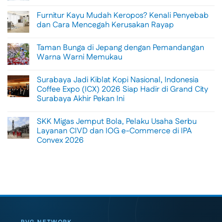
No
Comments
Furnitur Kayu Mudah Keropos? Kenali Penyebab
on
Menikmati
dan Cara Mencegah Kerusakan Rayap
Sisi
Petualangan
No
Bali
Comments
Taman Bunga di Jepang dengan Pemandangan
Lewat
on
Rafting
Furnitur
Warna Warni Memukau
di
Kayu
Tengah
Mudah
No
Alam
Keropos?
Comments
Surabaya Jadi Kiblat Kopi Nasional, Indonesia
Ubud
Kenali
on
Penyebab
Taman
Coffee Expo (ICX) 2026 Siap Hadir di Grand City
dan
Bunga
Surabaya Akhir Pekan Ini
Cara
di
Mencegah
Jepang
No
Kerusakan
dengan
Comments
Rayap
Pemandangan
SKK Migas Jemput Bola, Pelaku Usaha Serbu
on
Warna
Surabaya
Layanan CIVD dan IOG e-Commerce di IPA
Warni
Jadi
Memukau
Convex 2026
Kiblat
Kopi
No
Nasional,
Comments
Indonesia
on
Coffee
SKK
Expo
Migas
(ICX)
Jemput
2026
Bola,
Siap
Pelaku
Hadir
Usaha
di
Serbu
Grand
Layanan
City
CIVD