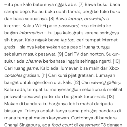
– itu pun kalo baterenya nggak abis.
[7] Bawa buku, baca
sampe bego. Kalau buku udah tamat, pergi ke toko buku
dan baca sepuasnya.
[8] Bawa
laptop
,
browsing
via
internet. Kalau Wi-Fi pake
password
, bisa diminta ke
bagian
Information
– itu juga kalo gratis karena seringnya
sih bayar. Kalo nggak bawa
laptop
, cari tempat internet
gratis – sialnya kebanyakan ada pas di ruang tunggu
sebelum masuk pesawat.
[9] Cari TV dan nonton. Sukur-
sukur ada
channel
berbahasa Inggris sehingga ngerti.
[10]
Cari ruang
game
. Kalo ada, lumayan bisa main dari Xbox
consoles
gratisan.
[11] Cari kursi pijat gratisan. Lumayan
banget untuk ngendorin urat kaki.
[12] Cari
viewing gallery
.
Kalau ada, tempat itu menyenangkan sekali untuk melihat
pesawat-pesawat parkir dan bergerak turun-naik.
[13]
Makan di bandara itu harganya lebih mahal daripada
biasanya. Triknya adalah tanya sama petugas bandara di
mana tempat makan karyawan. Contohnya di bandara
Changi Singapura, ada
food court
di
basement
T3 dengan