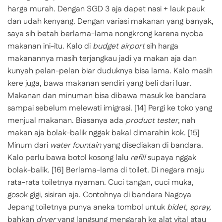
harga murah. Dengan SGD 3 aja dapet nasi + lauk pauk
dan udah kenyang. Dengan variasi makanan yang banyak,
saya sih betah berlama-lama nongkrong karena nyoba
makanan ini-itu. Kalo di
budget airport
sih harga
makanannya masih terjangkau jadi ya makan aja dan
kunyah pelan-pelan biar duduknya bisa lama. Kalo masih
kere juga, bawa makanan sendiri yang beli dari luar.
Makanan dan minuman bisa dibawa masuk ke bandara
sampai sebelum melewati imigrasi.
[14] Pergi ke toko yang
menjual makanan. Biasanya ada
product tester
, nah
makan aja bolak-balik nggak bakal dimarahin kok.
[15]
Minum dari
water fountain
yang disediakan di bandara.
Kalo perlu bawa botol kosong lalu
refill
supaya nggak
bolak-balik.
[16] Berlama-lama di toilet. Di negara maju
rata-rata toiletnya nyaman. Cuci tangan, cuci muka,
gosok gigi, sisiran aja. Contohnya di bandara Nagoya
Jepang toiletnya punya aneka tombol untuk
bidet, spray,
bahkan
dryer
yang langsung mengarah ke alat vital atau